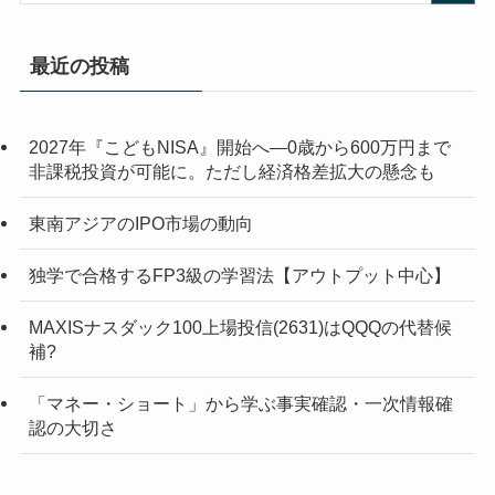
最近の投稿
2027年『こどもNISA』開始へ―0歳から600万円まで
非課税投資が可能に。ただし経済格差拡大の懸念も
東南アジアのIPO市場の動向
独学で合格するFP3級の学習法【アウトプット中心】
MAXISナスダック100上場投信(2631)はQQQの代替候
補?
「マネー・ショート」から学ぶ事実確認・一次情報確
認の大切さ