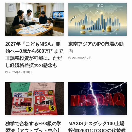
2027年『こどもNISA』開
東南アジアのIPO市場の動
始へ―0歳から600万円まで
向
非課税投資が可能に。ただ
2025年2月7日
し経済格差拡大の懸念も
2025年12月10日
独学で合格するFP3級の学
MAXISナスダック100上場
習法【アウトプット中心】
投信(2631)はQQQの代替候