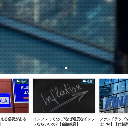
海外
教育
覚える必要がある
インフレってなに?なぜ適度なインフ
ファンドラップ
】
レならいいの?【金融教育】
え: No】【代替