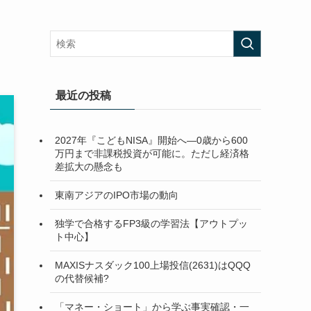
最近の投稿
2027年『こどもNISA』開始へ―0歳から600
万円まで非課税投資が可能に。ただし経済格
差拡大の懸念も
東南アジアのIPO市場の動向
独学で合格するFP3級の学習法【アウトプッ
ト中心】
MAXISナスダック100上場投信(2631)はQQQ
の代替候補?
「マネー・ショート」から学ぶ事実確認・一