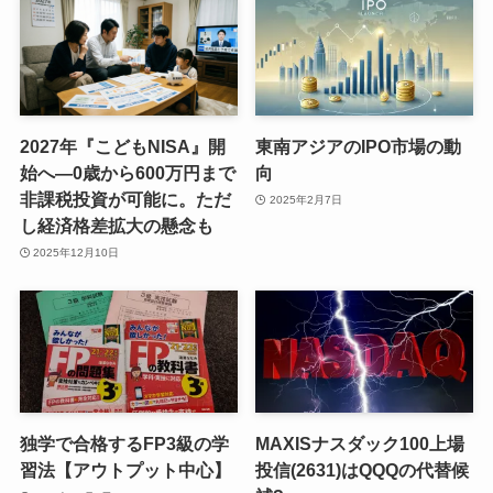
2027年『こどもNISA』開
東南アジアのIPO市場の動
始へ―0歳から600万円まで
向
非課税投資が可能に。ただ
2025年2月7日
し経済格差拡大の懸念も
2025年12月10日
独学で合格するFP3級の学
MAXISナスダック100上場
習法【アウトプット中心】
投信(2631)はQQQの代替候