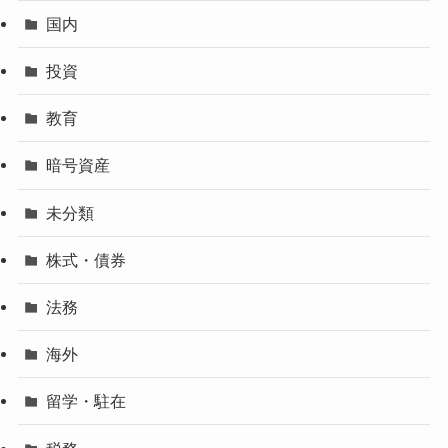
国内
投資
教育
暗号資産
未分類
株式・債券
法務
海外
留学・駐在