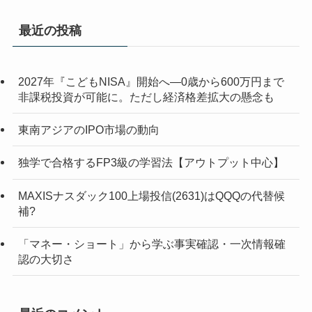
最近の投稿
2027年『こどもNISA』開始へ―0歳から600万円まで
非課税投資が可能に。ただし経済格差拡大の懸念も
東南アジアのIPO市場の動向
独学で合格するFP3級の学習法【アウトプット中心】
MAXISナスダック100上場投信(2631)はQQQの代替候
補?
「マネー・ショート」から学ぶ事実確認・一次情報確
認の大切さ