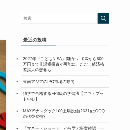
最近の投稿
2027年『こどもNISA』開始へ―0歳から600
万円まで非課税投資が可能に。ただし経済格
差拡大の懸念も
東南アジアのIPO市場の動向
独学で合格するFP3級の学習法【アウトプッ
ト中心】
MAXISナスダック100上場投信(2631)はQQQ
の代替候補?
「マネー・ショート」から学ぶ事実確認・一