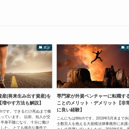
英語
産(将来生み出す資産)を
専門家が外資ベンチャーに転職す
【増やす方法も解説】
ことのメリット・デメリット【非
に良い経験】
tchです。できるだけ死ぬまで働
っています。 以前、知人が交
こんにちはMitchです。2019年5月末まで
、半身不随になり、十分に働け
士数百人を抱える大規模法律事務所に弁護
した。 とても残念な事件で、