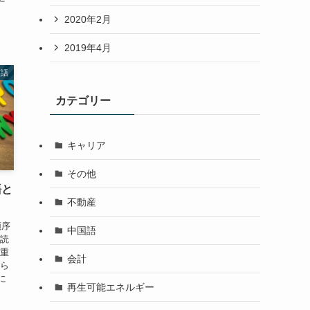
2020年2月
2019年4月
英語
カテゴリー
キャリア
その他
語と
不動産
順序
中国語
を読
の重
会計
から
に
再生可能エネルギー