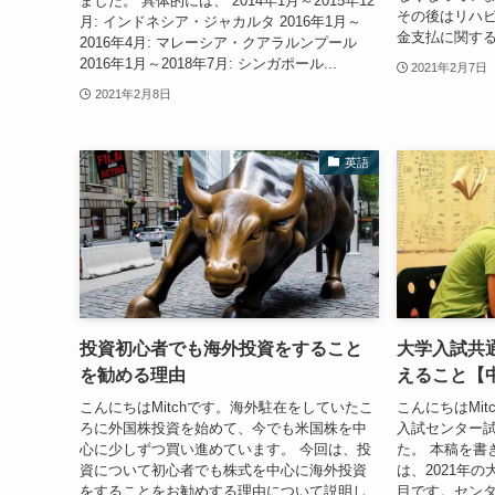
ました。 具体的には、 2014年1月～2015年12
その後はリハ
月: インドネシア・ジャカルタ 2016年1月～
金支払に関する
2016年4月: マレーシア・クアラルンプール
2016年1月～2018年7月: シンガポール...
2021年2月7日
2021年2月8日
英語
投資初心者でも海外投資をすること
大学入試共
を勧める理由
えること【
こんにちはMitchです。海外駐在をしていたこ
こんにちはMi
ろに外国株投資を始めて、今でも米国株を中
入試センター試
心に少しずつ買い進めています。 今回は、投
た。 本稿を書き
資について初心者でも株式を中心に海外投資
は、2021年
をすることをお勧めする理由について説明し
目です。セン