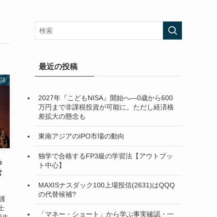
最近の投稿
英語
2027年『こどもNISA』開始へ―0歳から600
万円まで非課税投資が可能に。ただし経済格
差拡大の懸念も
東南アジアのIPO市場の動向
独学で合格するFP3級の学習法【アウトプッ
る
ト中心】
常
MAXISナスダック100上場投信(2631)はQQQ
の代替候補?
弁護
士
「マネー・ショート」から学ぶ事実確認・一