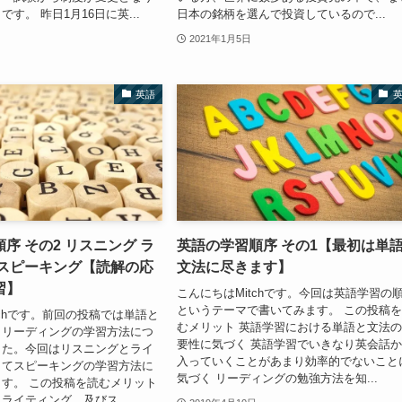
す。 昨日1月16日に英...
日本の銘柄を選んで投資しているので...
2021年1月5日
英語
序 その2 リスニング ラ
英語の学習順序 その1【最初は単
 スピーキング【読解の応
文法に尽きます】
習】
こんにちはMitchです。今回は英語学習の
というテーマで書いてみます。 この投稿
tchです。前回の投稿では単語と
むメリット 英語学習における単語と文法
とリーディングの学習方法につ
要性に気づく 英語学習でいきなり英会話
した。今回はリスニングとライ
入っていくことがあまり効率的でないこと
してスピーキングの学習方法に
気づく リーディングの勉強方法を知...
す。 この投稿を読むメリット
ライティング、及びス...