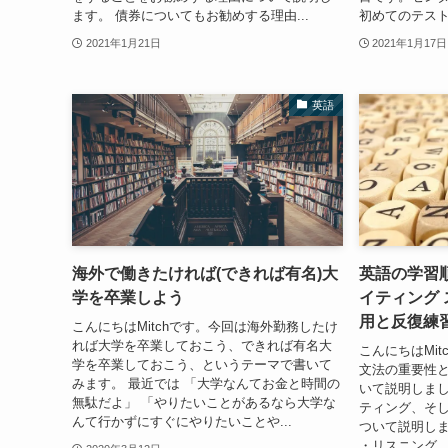
ます。 債券についてもお勧めする理由...
初めてのテストで
2021年1月21日
2021年1月17日
英語
海外で働きたければ(できれば有名)大
英語の学習順
学を卒業しよう
イティング
用と反復練
こんにちはMitchです。今回は海外勤務したけ
れば大学を卒業しておこう、できれば有名大
こんにちはMi
学を卒業しておこう、というテーマで書いて
文法の重要性
みます。 最近では 「大学なんてお金と時間の
いて説明しま
無駄だよ」 「やりたいことがあるなら大学な
ティング、そ
んて行かずにすぐにやりたいことや...
ついて説明しま
・リスニング、