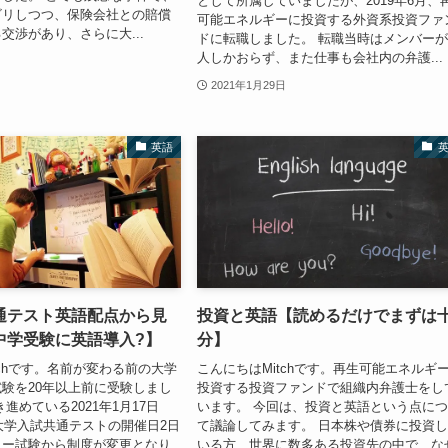
として所属していましたが、2019年6月、
ビリしつつ、保険会社との賠償
可能エネルギーに投資する外資系投資ファ
交渉があり、さらに大...
ドに転職しました。 転職当時はメンバーが
人しかおらず、また仕事も会社内の弁護...
2021年1月29日
英語
通テスト英語配点から見
投資と英語【読めるだけでまずは
中学受験に英語導入?】
分】
tchです。名前が変わる前の大学
こんにちはMitchです。再生可能エネルギ
験を20年以上前に受験しまし
投資する投資ファンドで組織内弁護士をし
進めている2021年1月17日
います。 今回は、投資と英語という点に
の大学入試共通テストの開催日2日
て議論してみます。 日本株や債券に投資
ター試験から制度が変更となり
いる方、世界に数多ある投資先の中で、な