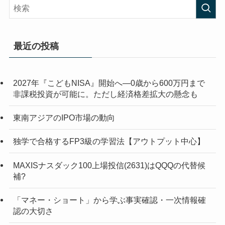
最近の投稿
2027年『こどもNISA』開始へ―0歳から600万円まで
非課税投資が可能に。ただし経済格差拡大の懸念も
東南アジアのIPO市場の動向
独学で合格するFP3級の学習法【アウトプット中心】
MAXISナスダック100上場投信(2631)はQQQの代替候
補?
「マネー・ショート」から学ぶ事実確認・一次情報確
認の大切さ